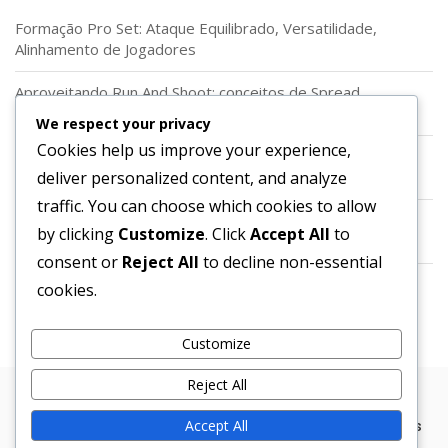
Formação Pro Set: Ataque Equilibrado, Versatilidade,
Alinhamento de Jogadores
Aproveitando Run And Shoot: conceitos de Spread,
Lançamentos rápidos, Rotas dos Recebedores
We respect your privacy
Cookies help us improve your experience,
Utilização da Formação em Diamante: Ângulos únicos,
deliver personalized content, and analyze
Vantagens de espaçamento, Corredores de corrida
traffic. You can choose which cookies to allow
Habilidades do Quarterback na Formação Shotgun:
by clicking
Customize
. Click
Accept All
to
Lançamentos rápidos, Lançamentos profundos, Leituras
consent or
Reject All
to decline non-essential
Usando Backfield Vazio: Foco no Passe, Leituras Rápidas,
cookies.
Ajustes Defensivos
Customize
Reject All
Copyright © 2026 Bosa. Powered by
Bosa Themes
Accept All
Sua privacidade
Política de cookies
Quem somos
Entre em contato
Termos de serviço