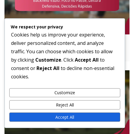
We respect your privacy
Cookies help us improve your experience,
deliver personalized content, and analyze
Backfield Vazio: Foco no Passe, Leitura
Defensiva, Decisões Rápidas
traffic. You can choose which cookies to allow
by clicking
Customize
. Click
Accept All
to
consent or
Reject All
to decline non-essential
cookies.
Customize
Reject All
Accept All