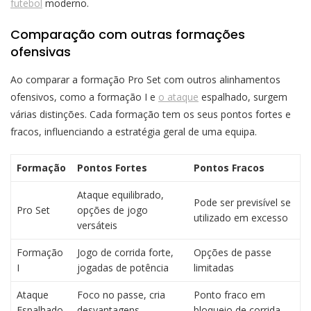
futebol
moderno.
Comparação com outras formações
ofensivas
Ao comparar a formação Pro Set com outros alinhamentos
ofensivos, como a formação I e
o ataque
espalhado, surgem
várias distinções. Cada formação tem os seus pontos fortes e
fracos, influenciando a estratégia geral de uma equipa.
Formação
Pontos Fortes
Pontos Fracos
Ataque equilibrado,
Pode ser previsível se
Pro Set
opções de jogo
utilizado em excesso
versáteis
Formação
Jogo de corrida forte,
Opções de passe
I
jogadas de potência
limitadas
Ataque
Foco no passe, cria
Ponto fraco em
Espalhado
desvantagens
bloqueio de corrida