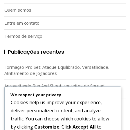
Quem somos
Entre em contato
Termos de serviço
Publicações recentes
Formação Pro Set: Ataque Equilibrado, Versatilidade,
Alinhamento de Jogadores
Aproveitando Run And Shoot: conceitos de Spread,
Lançamentos rápidos, Rotas dos Recebedores
We respect your privacy
Cookies help us improve your experience,
Utilização da Formação em Diamante: Ângulos únicos,
deliver personalized content, and analyze
Vantagens de espaçamento, Corredores de corrida
traffic. You can choose which cookies to allow
Habilidades do Quarterback na Formação Shotgun:
by clicking
Customize
. Click
Accept All
to
Lançamentos rápidos, Lançamentos profundos, Leituras