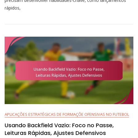
precisam desenvolver habilidades-chave, como lançamentos
Na
rápidos,
Formação
Shotgun:
Lançamentos
Rápidos,
Lançamentos
Profundos,
Leituras
APLICAÇÕES ESTRATÉGICAS DE FORMAÇÕE OFENSIVAS NO FUTEBOL
Usando Backfield Vazio: Foco no Passe,
Leituras Rápidas, Ajustes Defensivos