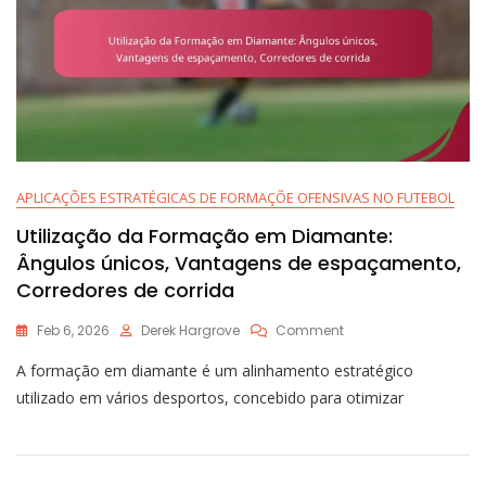
Recebedores
APLICAÇÕES ESTRATÉGICAS DE FORMAÇÕE OFENSIVAS NO FUTEBOL
Utilização da Formação em Diamante:
Ângulos únicos, Vantagens de espaçamento,
Corredores de corrida
On
Feb 6, 2026
Derek Hargrove
Comment
Utilização
A formação em diamante é um alinhamento estratégico
Da
Formação
utilizado em vários desportos, concebido para otimizar
Em
Diamante:
Ângulos
Únicos,