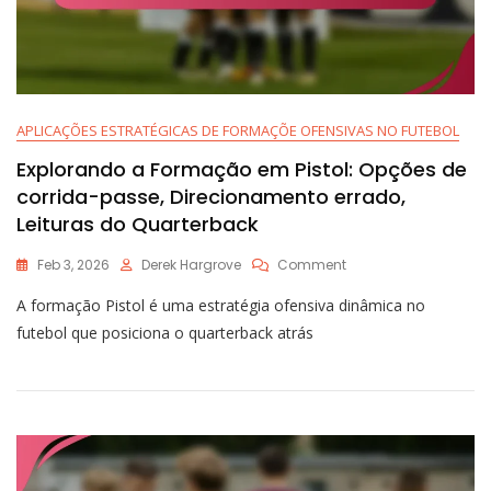
APLICAÇÕES ESTRATÉGICAS DE FORMAÇÕE OFENSIVAS NO FUTEBOL
Explorando a Formação em Pistol: Opções de
corrida-passe, Direcionamento errado,
Leituras do Quarterback
On
Feb 3, 2026
Derek Hargrove
Comment
Explorando
A formação Pistol é uma estratégia ofensiva dinâmica no
A
Formação
futebol que posiciona o quarterback atrás
Em
Pistol:
Opções
De
Corrida-
Passe,
Direcionamento