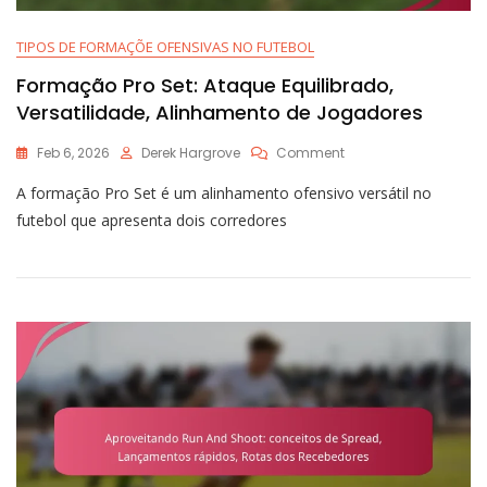
TIPOS DE FORMAÇÕE OFENSIVAS NO FUTEBOL
Formação Pro Set: Ataque Equilibrado,
Versatilidade, Alinhamento de Jogadores
On
Feb 6, 2026
Derek Hargrove
Comment
Formação
A formação Pro Set é um alinhamento ofensivo versátil no
Pro
Set:
futebol que apresenta dois corredores
Ataque
Equilibrado,
Versatilidade,
Alinhamento
De
Jogadores