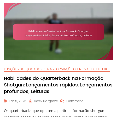
Vantagens
De
Espaçamento,
Corredores
De
Corrida
FUNÇÕES DOS JOGADORES NAS FORMAÇÕE OFENSIVAS DE FUTEBOL
Habilidades do Quarterback na Formação
Shotgun: Lançamentos rápidos, Lançamentos
profundos, Leituras
On
Feb 5, 2026
Derek Hargrove
Comment
Habilidades
Os quarterbacks que operam a partir da formação shotgun
Do
Quarterback