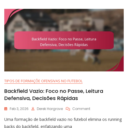
Bloqueio
TIPOS DE FORMAÇÕE OFENSIVAS NO FUTEBOL
Backfield Vazio: Foco no Passe, Leitura
Defensiva, Decisões Rápidas
On
Feb 3, 2026
Derek Hargrove
Comment
Backfield
Uma formação de backfield vazio no futebol elimina os running
Vazio:
Foco
backs do backfield, enfatizando uma