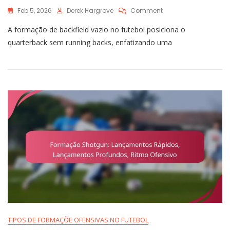
On
Feb 5, 2026
Derek Hargrove
Comment
Usando
A formação de backfield vazio no futebol posiciona o
Backfield
Vazio:
quarterback sem running backs, enfatizando uma
Foco
No
Passe,
Leituras
Rápidas,
Ajustes
Defensivos
TIPOS DE FORMAÇÕE OFENSIVAS NO FUTEBOL