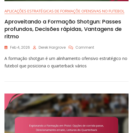
APLICAÇÕES ESTRATÉGICAS DE FORMAÇÕE OFENSIVAS NO FUTEBOL
Aproveitando a Formação Shotgun: Passes
profundos, Decisões rápidas, Vantagens de
ritmo
On
Feb 4, 2026
Derek Hargrove
Comment
Aproveitando
A formação shotgun é um alinhamento ofensivo estratégico no
A
Formação
futebol que posiciona o quarterback vários
Shotgun:
Passes
Profundos,
Decisões
Rápidas,
Vantagens
De
Ritmo