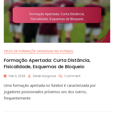
Errado,
Leituras
Do
Quarterback
TIPOS DE FORMAÇÕE OFENSIVAS NO FUTEBOL
Formação Apertada: Curta Distância,
Fisicalidade, Esquemas de Bloqueio
On
Feb 3, 2026
Derek Hargrove
Comment
Formação
Uma formação apertada no futebol é caracterizada por
Apertada:
Curta
jogadores posicionados próximos uns dos outros,
Distância,
frequentemente
Fisicalidade,
Esquemas
De