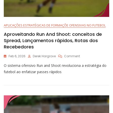
APLICAÇÕES ESTRATÉGICAS DE FORMAÇÕE OFENSIVAS NO FUTEBOL
Aproveitando Run And Shoot: conceitos de
Spread, Lançamentos rápidos, Rotas dos
Recebedores
On
Feb 6, 2026
Derek Hargrove
Comment
Aproveitando
O sistema ofensivo Run and Shoot revoluciona a estratégia do
Run
And
futebol ao enfatizar passes rápidos
Shoot:
Conceitos
De
Spread,
Lançamentos
Rápidos,
Rotas
Dos