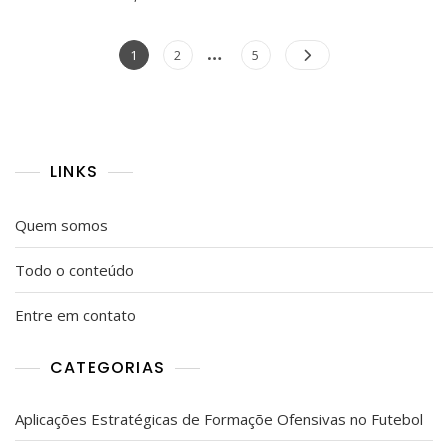
No
Passe,
Posts
…
Leitura
Page
Page
Page
1
2
5
Defensiva,
pagination
Decisões
Rápidas
LINKS
Quem somos
Todo o conteúdo
Entre em contato
CATEGORIAS
Aplicações Estratégicas de Formaçõe Ofensivas no Futebol