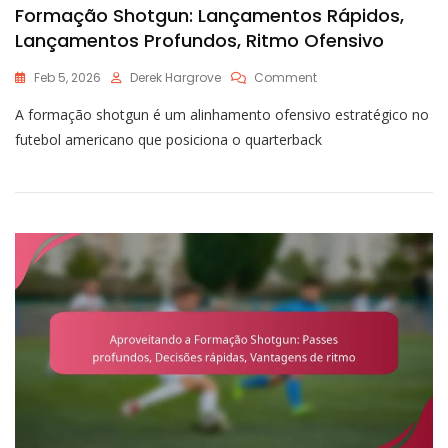
Formação Shotgun: Lançamentos Rápidos,
Lançamentos Profundos, Ritmo Ofensivo
On
Feb 5, 2026
Derek Hargrove
Comment
Formação
A formação shotgun é um alinhamento ofensivo estratégico no
Shotgun:
Lançamentos
futebol americano que posiciona o quarterback
Rápidos,
Lançamentos
Profundos,
Ritmo
Ofensivo