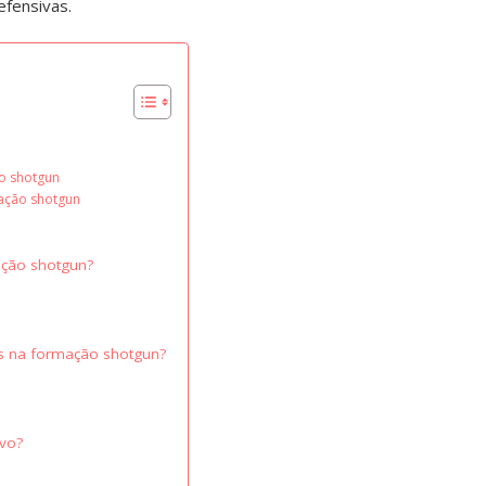
efensivas.
ão shotgun
ação shotgun
ação shotgun?
s na formação shotgun?
ivo?