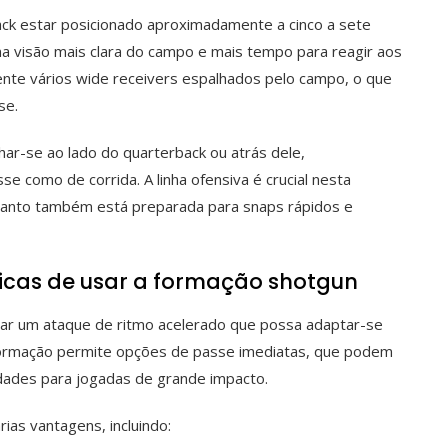
ack estar posicionado aproximadamente a cinco a sete
ma visão mais clara do campo e mais tempo para reagir aos
ente vários wide receivers espalhados pelo campo, o que
se.
har-se ao lado do quarterback ou atrás dele,
 como de corrida. A linha ofensiva é crucial nesta
uanto também está preparada para snaps rápidos e
gicas de usar a formação shotgun
litar um ataque de ritmo acelerado que possa adaptar-se
formação permite opções de passe imediatas, que podem
idades para jogadas de grande impacto.
ias vantagens, incluindo: