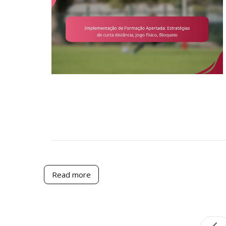
Read more