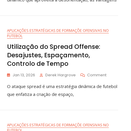
Flexbone:
Estratégias
De
Tripla
Opção,
APLICAÇÕES ESTRATÉGICAS DE FORMAÇÕE OFENSIVAS NO
Vantagens
FUTEBOL
De
Velocidade,
Utilização do Spread Offense:
Direcioname
Desajustes, Espaçamento,
Enganoso
Controlo de Tempo
On
Jan 13, 2026
Derek Hargrove
Comment
Utilização
O ataque spread é uma estratégia dinâmica de futebol
Do
Spread
que enfatiza a criação de espaço,
Offense:
Desajustes,
Espaçament
Controlo
De
APLICAÇÕES ESTRATÉGICAS DE FORMAÇÕE OFENSIVAS NO
Tempo
FUTEBOL