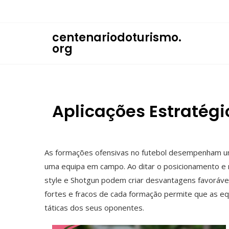
Skip
to
content
centenariodoturismo.
org
Aplicações Estratég
As formações ofensivas no futebol desempenham um 
uma equipa em campo. Ao ditar o posicionamento e
style e Shotgun podem criar desvantagens favoráve
fortes e fracos de cada formação permite que as e
táticas dos seus oponentes.