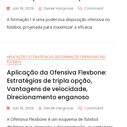
On
Jan 19, 2026
Derek Hargrove
Comment
Implementa
A formação I é uma poderosa disposição ofensiva no
Da
Formação
futebol, projetada para maximizar a eficácia
I:
Jogadas
De
Potência,
Eficácia
APLICAÇÕES ESTRATÉGICAS DE FORMAÇÕE OFENSIVAS NO
Da
FUTEBOL
Finta,
Esquemas
Aplicação da Ofensiva Flexbone:
De
Estratégias de tripla opção,
Bloqueio
Vantagens de velocidade,
Direcionamento enganoso
On
Jan 15, 2026
Derek Hargrove
Comment
Aplicação
A Ofensiva Flexbone é um esquema de futebol
Da
Ofensiva
dinâmico que aproveita a desorientação, as vantagens