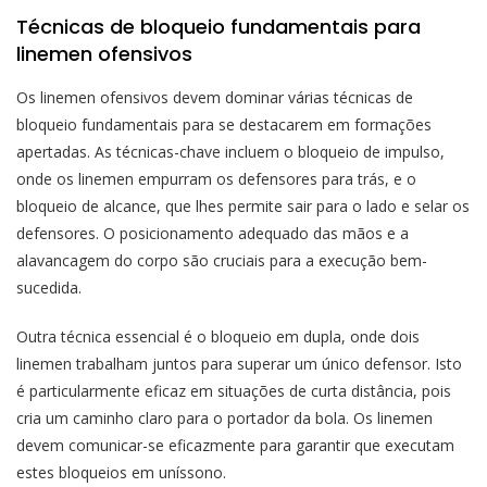
Técnicas de bloqueio fundamentais para
linemen ofensivos
Os linemen ofensivos devem dominar várias técnicas de
bloqueio fundamentais para se destacarem em formações
apertadas. As técnicas-chave incluem o bloqueio de impulso,
onde os linemen empurram os defensores para trás, e o
bloqueio de alcance, que lhes permite sair para o lado e selar os
defensores. O posicionamento adequado das mãos e a
alavancagem do corpo são cruciais para a execução bem-
sucedida.
Outra técnica essencial é o bloqueio em dupla, onde dois
linemen trabalham juntos para superar um único defensor. Isto
é particularmente eficaz em situações de curta distância, pois
cria um caminho claro para o portador da bola. Os linemen
devem comunicar-se eficazmente para garantir que executam
estes bloqueios em uníssono.