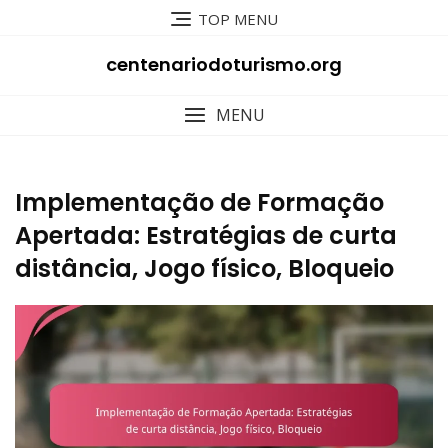
Skip
TOP MENU
to
content
centenariodoturismo.org
MENU
Implementação de Formação
Apertada: Estratégias de curta
distância, Jogo físico, Bloqueio