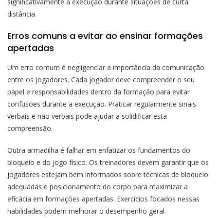
significativamente a execução durante situações de curta
distância.
Erros comuns a evitar ao ensinar formações
apertadas
Um erro comum é negligenciar a importância da comunicação
entre os jogadores. Cada jogador deve compreender o seu
papel e responsabilidades dentro da formação para evitar
confusões durante a execução. Praticar regularmente sinais
verbais e não verbais pode ajudar a solidificar esta
compreensão.
Outra armadilha é falhar em enfatizar os fundamentos do
bloqueio e do jogo físico. Os treinadores devem garantir que os
jogadores estejam bem informados sobre técnicas de bloqueio
adequadas e posicionamento do corpo para maximizar a
eficácia em formações apertadas. Exercícios focados nessas
habilidades podem melhorar o desempenho geral.