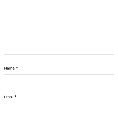
Name
*
Email
*