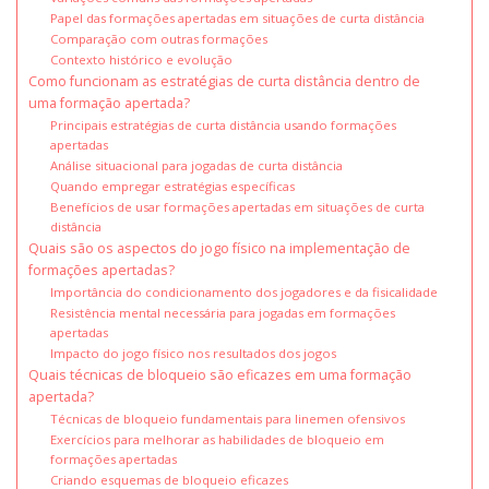
Papel das formações apertadas em situações de curta distância
Comparação com outras formações
Contexto histórico e evolução
Como funcionam as estratégias de curta distância dentro de
uma formação apertada?
Principais estratégias de curta distância usando formações
apertadas
Análise situacional para jogadas de curta distância
Quando empregar estratégias específicas
Benefícios de usar formações apertadas em situações de curta
distância
Quais são os aspectos do jogo físico na implementação de
formações apertadas?
Importância do condicionamento dos jogadores e da fisicalidade
Resistência mental necessária para jogadas em formações
apertadas
Impacto do jogo físico nos resultados dos jogos
Quais técnicas de bloqueio são eficazes em uma formação
apertada?
Técnicas de bloqueio fundamentais para linemen ofensivos
Exercícios para melhorar as habilidades de bloqueio em
formações apertadas
Criando esquemas de bloqueio eficazes