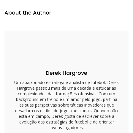
De
Formação
About the Author
Apertada:
Estratégias
De
Curta
Distância,
Jogo
Físico,
Bloqueio
Derek Hargrove
Um apaixonado estratega e analista de futebol, Derek
Hargrove passou mais de uma década a estudar as
complexidades das formações ofensivas. Com um
background em treino e um amor pelo jogo, partilha
as suas perspetivas sobre táticas inovadoras que
desafiam os estilos de jogo tradicionais. Quando não
está em campo, Derek gosta de escrever sobre a
evolução das estratégias de futebol e de orientar
jovens jogadores.