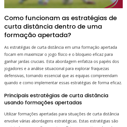
Como funcionam as estratégias de
curta distância dentro de uma
formação apertada?
As estratégias de curta distância em uma formação apertada
focam em maximizar o jogo físico e o bloqueio eficaz para
ganhar jardas cruciais. Esta abordagem enfatiza os papéis dos
jogadores e a análise situacional para explorar fraquezas
defensivas, tornando essencial que as equipas compreendam
quando e como implementar essas estratégias de forma eficaz.
Principais estratégias de curta distância
usando formações apertadas
Utilizar formações apertadas para situações de curta distância
envolve várias abordagens estratégicas. Estas estratégias são