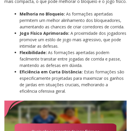
mais compacta, o que pode melhorar o bloqueio e o jogo físico.
Melhoria no Bloqueio:
As formações apertadas
permitem um melhor alinhamento dos bloqueadores,
aumentando as chances de criar corredores de corrida.
Jogo Físico Aprimorado:
A proximidade dos jogadores
promove um estilo de jogo mais agressivo, que pode
intimidar as defesas.
Flexibilidade:
As formações apertadas podem
facilmente transitar entre jogadas de corrida e passe,
mantendo as defesas em dúvida.
Eficiência em Curta Distância:
Estas formações são
especificamente projetadas para maximizar os ganhos
de jardas em situações cruciais, melhorando a
eficiência ofensiva geral.