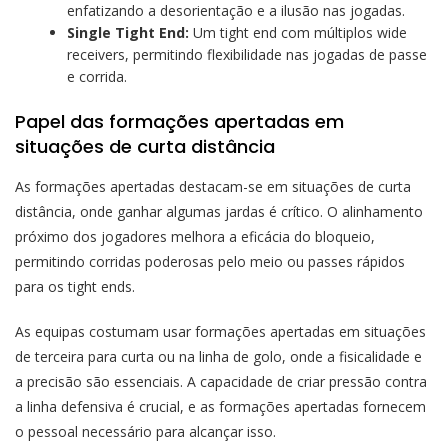
enfatizando a desorientação e a ilusão nas jogadas.
Single Tight End:
Um tight end com múltiplos wide
receivers, permitindo flexibilidade nas jogadas de passe
e corrida.
Papel das formações apertadas em
situações de curta distância
As formações apertadas destacam-se em situações de curta
distância, onde ganhar algumas jardas é crítico. O alinhamento
próximo dos jogadores melhora a eficácia do bloqueio,
permitindo corridas poderosas pelo meio ou passes rápidos
para os tight ends.
As equipas costumam usar formações apertadas em situações
de terceira para curta ou na linha de golo, onde a fisicalidade e
a precisão são essenciais. A capacidade de criar pressão contra
a linha defensiva é crucial, e as formações apertadas fornecem
o pessoal necessário para alcançar isso.