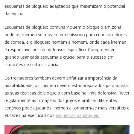
esquemas de bloqueio adaptados que maximizam o potencial
da equipa.
Esquemas de bloqueio comuns incluem o bloqueio em zona,
onde os linemen se movem em uníssono para criar corredores
de corrida, e o bloqueio homem a homem, onde cada lineman
é responsável por um defensor específico. Compreender
quando usar cada esquema é crucial para o sucesso em
situações de curta distância.
Os treinadores também devem enfatizar a importância da
adaptabilidade; os linemen devem estar preparados para ajustar
as suas técnicas de bloqueio com base na linha defensiva. Rever
regularmente as filmagens dos jogos e praticar diferentes
cenários pode ajudar os linemen a tornarem-se mais versáteis e
eficazes na execução dos
esquemas de bloqueio
.