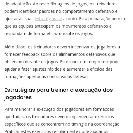
de adaptação. Ao rever filmagens de jogos, os treinadores
podem identificar padrões no comportamento defensivo e
ajustar as suas
estratégias de
acordo. Esta preparação permite
que as equipas antecipem os movimentos defensivos e
respondam de forma eficaz durante os jogos.
Além disso, os treinadores devem incentivar os jogadores a
fornecer feedback sobre os alinhamentos defensivos que
observam durante os jogos. Este input em tempo real pode
ajudar a fazer ajustes rápidos e aumentar a eficácia das
formações apertadas contra várias defesas.
Estratégias para treinar a execução dos
jogadores
Para melhorar a execução dos jogadores em formações
apertadas, os treinadores devem implementar exercícios
específicos que se concentrem no timing e na coordenação.
Praticar estes exercícios regularmente pode ajudar os