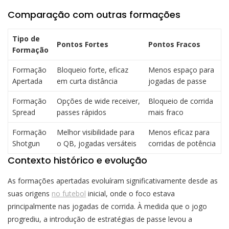
Comparação com outras formações
Tipo de
Pontos Fortes
Pontos Fracos
Formação
Formação
Bloqueio forte, eficaz
Menos espaço para
Apertada
em curta distância
jogadas de passe
Formação
Opções de wide receiver,
Bloqueio de corrida
Spread
passes rápidos
mais fraco
Formação
Melhor visibilidade para
Menos eficaz para
Shotgun
o QB, jogadas versáteis
corridas de potência
Contexto histórico e evolução
As formações apertadas evoluíram significativamente desde as
suas origens
no futebol
inicial, onde o foco estava
principalmente nas jogadas de corrida. À medida que o jogo
progrediu, a introdução de estratégias de passe levou a