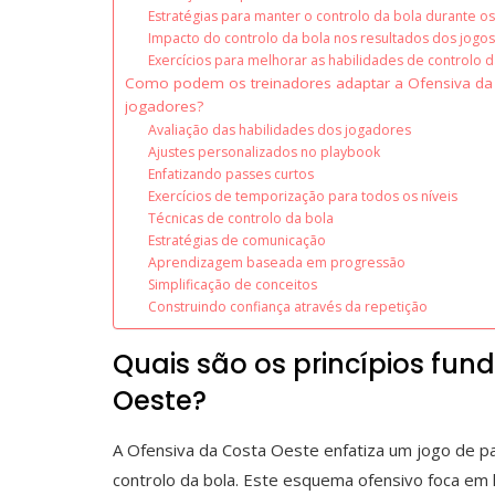
Estratégias para manter o controlo da bola durante os
Impacto do controlo da bola nos resultados dos jogo
Exercícios para melhorar as habilidades de controlo d
Como podem os treinadores adaptar a Ofensiva da C
jogadores?
Avaliação das habilidades dos jogadores
Ajustes personalizados no playbook
Enfatizando passes curtos
Exercícios de temporização para todos os níveis
Técnicas de controlo da bola
Estratégias de comunicação
Aprendizagem baseada em progressão
Simplificação de conceitos
Construindo confiança através da repetição
Quais são os princípios fu
Oeste?
A Ofensiva da Costa Oeste enfatiza um jogo de p
controlo da bola. Este esquema ofensivo foca em