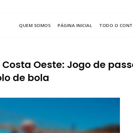
QUEM SOMOS
PÁGINA INICIAL
TODO O CON
 Costa Oeste: Jogo de pass
olo de bola