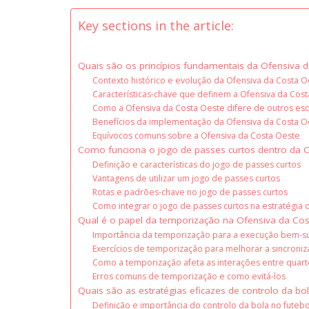
Key sections in the article:
Quais são os princípios fundamentais da Ofensiva 
Contexto histórico e evolução da Ofensiva da Costa 
Características-chave que definem a Ofensiva da Cos
Como a Ofensiva da Costa Oeste difere de outros e
Benefícios da implementação da Ofensiva da Costa O
Equívocos comuns sobre a Ofensiva da Costa Oeste
Como funciona o jogo de passes curtos dentro da 
Definição e características do jogo de passes curtos
Vantagens de utilizar um jogo de passes curtos
Rotas e padrões-chave no jogo de passes curtos
Como integrar o jogo de passes curtos na estratégia 
Qual é o papel da temporização na Ofensiva da Cos
Importância da temporização para a execução bem-s
Exercícios de temporização para melhorar a sincroniz
Como a temporização afeta as interações entre quar
Erros comuns de temporização e como evitá-los
Quais são as estratégias eficazes de controlo da b
Definição e importância do controlo da bola no futebo