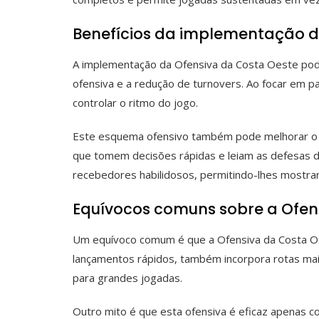
Benefícios da implementação d
A implementação da Ofensiva da Costa Oeste pode l
ofensiva e a redução de turnovers. Ao focar em 
controlar o ritmo do jogo.
Este esquema ofensivo também pode melhorar o 
que tomem decisões rápidas e leiam as defesas de
recebedores habilidosos, permitindo-lhes mostra
Equívocos comuns sobre a Ofen
Um equívoco comum é que a Ofensiva da Costa Oe
lançamentos rápidos, também incorpora rotas mais
para grandes jogadas.
Outro mito é que esta ofensiva é eficaz apenas c