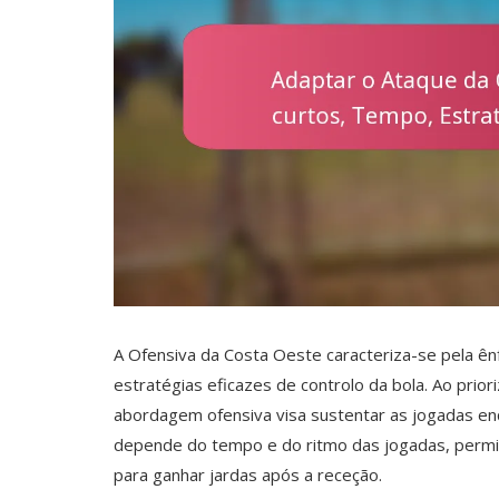
A Ofensiva da Costa Oeste caracteriza-se pela ê
estratégias eficazes de controlo da bola. Ao prio
abordagem ofensiva visa sustentar as jogadas e
depende do tempo e do ritmo das jogadas, permi
para ganhar jardas após a receção.