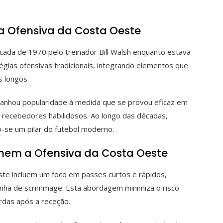
da Ofensiva da Costa Oeste
cada de 1970 pelo treinador Bill Walsh enquanto estava
tégias ofensivas tradicionais, integrando elementos que
 longos.
ganhou popularidade à medida que se provou eficaz em
ar recebedores habilidosos. Ao longo das décadas,
o-se um pilar do futebol moderno.
inem a Ofensiva da Costa Oeste
ste incluem um foco em passes curtos e rápidos,
inha de scrimmage. Esta abordagem minimiza o risco
das após a receção.