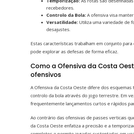
Temporização:
As rotas são desenhadas 
recebedores.
Controlo da Bola:
A ofensiva visa manter 
Versatilidade:
Utiliza uma variedade de 
desajustes.
Estas características trabalham em conjunto para 
pode explorar as defesas de forma eficaz.
Como a Ofensiva da Costa Oest
ofensivos
A Ofensiva da Costa Oeste difere dos esquemas t
controlo da bola através do jogo terrestre. Em vez
frequentemente lançamentos curtos e rápidos par
Ao contrário das ofensivas de passes verticais 
da Costa Oeste enfatiza a precisão e a temporiz
completos e permite jogadas sustentadas em ve