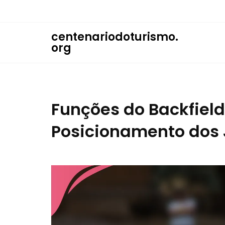
Skip
to
content
centenariodoturismo.
org
Funções do Backfiel
Posicionamento dos