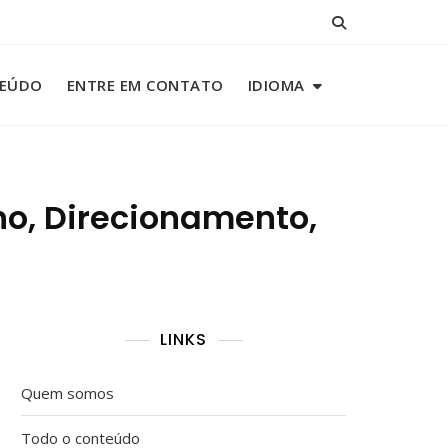
TEÚDO
ENTRE EM CONTATO
IDIOMA
no, Direcionamento,
LINKS
Quem somos
Todo o conteúdo