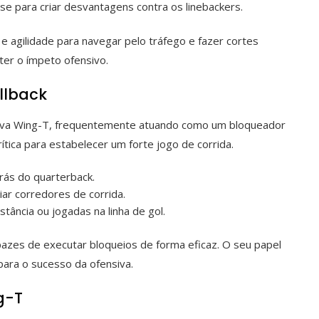
e para criar desvantagens contra os linebackers.
e agilidade para navegar pelo tráfego e fazer cortes
ter o ímpeto ofensivo.
llback
siva Wing-T, frequentemente atuando como um bloqueador
rítica para estabelecer um forte jogo de corrida.
rás do quarterback.
iar corredores de corrida.
stância ou jogadas na linha de gol.
pazes de executar bloqueios de forma eficaz. O seu papel
ara o sucesso da ofensiva.
g-T