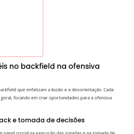
éis no backfield na ofensiva
ackfield que enfatizam a ilusão e a desorientação. Cada
a geral, focando em criar oportunidades para a ofensiva
ack e tomada de decisões
 papel crucial na execução das jogadas e na tomada de