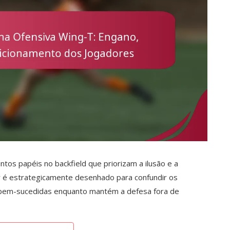
ntos papéis no backfield que priorizam a ilusão e a
 é estrategicamente desenhado para confundir os
 bem-sucedidas enquanto mantém a defesa fora de