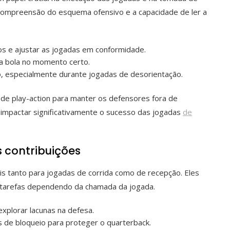
 compreensão do esquema ofensivo e a capacidade de ler a
os e ajustar as jogadas em conformidade.
a bola no momento certo.
, especialmente durante jogadas de desorientação.
de play-action para manter os defensores fora de
e impactar significativamente o sucesso das jogadas
de
s contribuições
is tanto para jogadas de corrida como de recepção. Eles
s tarefas dependendo da chamada da jogada.
xplorar lacunas na defesa.
de bloqueio para proteger o quarterback.