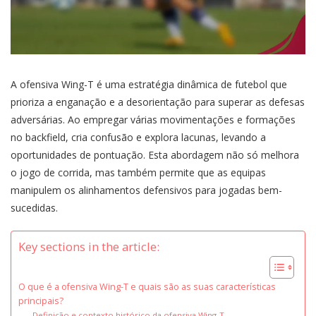
A ofensiva Wing-T é uma estratégia dinâmica de futebol que
prioriza a enganação e a desorientação para superar as defesas
adversárias. Ao empregar várias movimentações e formações
no backfield, cria confusão e explora lacunas, levando a
oportunidades de pontuação. Esta abordagem não só melhora
o jogo de corrida, mas também permite que as equipas
manipulem os alinhamentos defensivos para jogadas bem-
sucedidas.
Key sections in the article:
O que é a ofensiva Wing-T e quais são as suas características
principais?
Definição e contexto histórico da ofensiva Wing-T