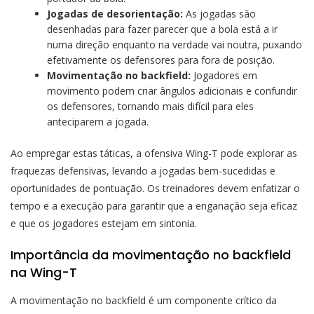
Jogadas de desorientação:
As jogadas são
desenhadas para fazer parecer que a bola está a ir
numa direção enquanto na verdade vai noutra, puxando
efetivamente os defensores para fora de posição.
Movimentação no backfield:
Jogadores em
movimento podem criar ângulos adicionais e confundir
os defensores, tornando mais difícil para eles
anteciparem a jogada.
Ao empregar estas táticas, a ofensiva Wing-T pode explorar as
fraquezas defensivas, levando a jogadas bem-sucedidas e
oportunidades de pontuação. Os treinadores devem enfatizar o
tempo e a execução para garantir que a enganação seja eficaz
e que os jogadores estejam em sintonia.
Importância da movimentação no backfield
na Wing-T
A movimentação no backfield é um componente crítico da