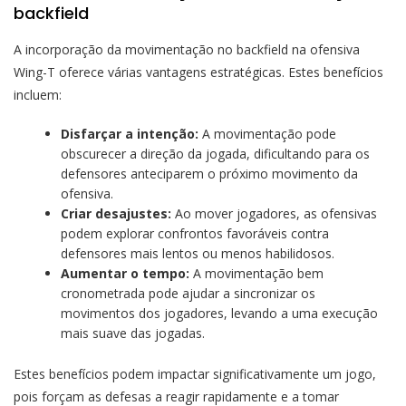
backfield
A incorporação da movimentação no backfield na ofensiva
Wing-T oferece várias vantagens estratégicas. Estes benefícios
incluem:
Disfarçar a intenção:
A movimentação pode
obscurecer a direção da jogada, dificultando para os
defensores anteciparem o próximo movimento da
ofensiva.
Criar desajustes:
Ao mover jogadores, as ofensivas
podem explorar confrontos favoráveis contra
defensores mais lentos ou menos habilidosos.
Aumentar o tempo:
A movimentação bem
cronometrada pode ajudar a sincronizar os
movimentos dos jogadores, levando a uma execução
mais suave das jogadas.
Estes benefícios podem impactar significativamente um jogo,
pois forçam as defesas a reagir rapidamente e a tomar