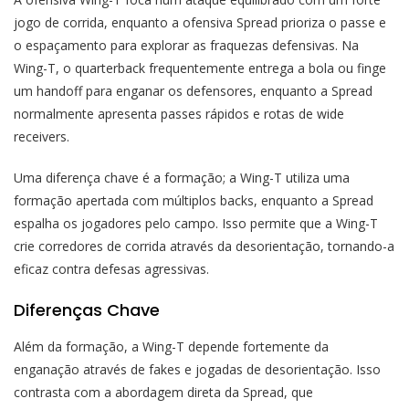
jogo de corrida, enquanto a ofensiva Spread prioriza o passe e
o espaçamento para explorar as fraquezas defensivas. Na
Wing-T, o quarterback frequentemente entrega a bola ou finge
um handoff para enganar os defensores, enquanto a Spread
normalmente apresenta passes rápidos e rotas de wide
receivers.
Uma diferença chave é a formação; a Wing-T utiliza uma
formação apertada com múltiplos backs, enquanto a Spread
espalha os jogadores pelo campo. Isso permite que a Wing-T
crie corredores de corrida através da desorientação, tornando-a
eficaz contra defesas agressivas.
Diferenças Chave
Além da formação, a Wing-T depende fortemente da
enganação através de fakes e jogadas de desorientação. Isso
contrasta com a abordagem direta da Spread, que