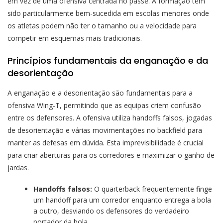
em vez de uma ofensiva centrada no passe. A formação tem
sido particularmente bem-sucedida em escolas menores onde
os atletas podem não ter o tamanho ou a velocidade para
competir em esquemas mais tradicionais.
Princípios fundamentais da enganação e da
desorientação
A enganação e a desorientação são fundamentais para a
ofensiva Wing-T, permitindo que as equipas criem confusão
entre os defensores. A ofensiva utiliza handoffs falsos, jogadas
de desorientação e várias movimentações no backfield para
manter as defesas em dúvida. Esta imprevisibilidade é crucial
para criar aberturas para os corredores e maximizar o ganho de
jardas.
Handoffs falsos:
O quarterback frequentemente finge
um handoff para um corredor enquanto entrega a bola
a outro, desviando os defensores do verdadeiro
portador da bola.