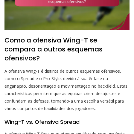
Como a ofensiva Wing-T se
compara a outros esquemas
ofensivos?
A ofensiva Wing-T é distinta de outros esquemas ofensivos,
como o Spread e o Pro-Style, devido à sua ênfase na
enganação, desorientação e movimentação no backfield. Estas
características permitem que as equipas criem desajustes e
confundam as defesas, tornando-a uma escolha versátil para
vários conjuntos de habilidades dos jogadores.
Wing-T vs. Ofensiva Spread
A ofensiva Wing-T foca num ataque equilibrado com um forte