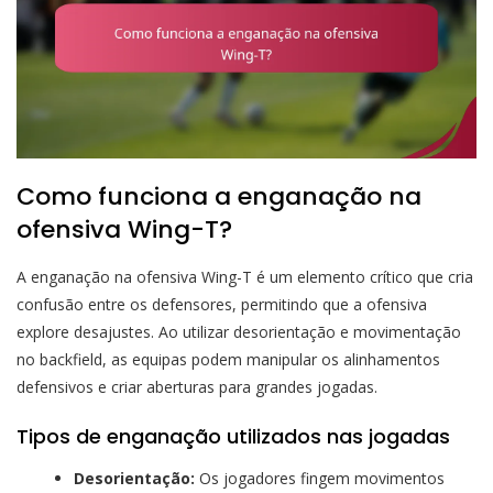
Como funciona a enganação na
ofensiva Wing-T?
A enganação na ofensiva Wing-T é um elemento crítico que cria
confusão entre os defensores, permitindo que a ofensiva
explore desajustes. Ao utilizar desorientação e movimentação
no backfield, as equipas podem manipular os alinhamentos
defensivos e criar aberturas para grandes jogadas.
Tipos de enganação utilizados nas jogadas
Desorientação:
Os jogadores fingem movimentos