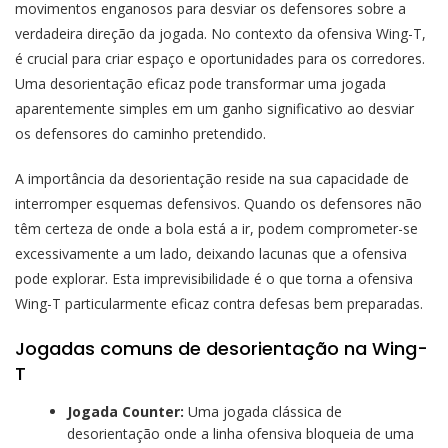
movimentos enganosos para desviar os defensores sobre a
verdadeira direção da jogada. No contexto da ofensiva Wing-T,
é crucial para criar espaço e oportunidades para os corredores.
Uma desorientação eficaz pode transformar uma jogada
aparentemente simples em um ganho significativo ao desviar
os defensores do caminho pretendido.
A importância da desorientação reside na sua capacidade de
interromper esquemas defensivos. Quando os defensores não
têm certeza de onde a bola está a ir, podem comprometer-se
excessivamente a um lado, deixando lacunas que a ofensiva
pode explorar. Esta imprevisibilidade é o que torna a ofensiva
Wing-T particularmente eficaz contra defesas bem preparadas.
Jogadas comuns de desorientação na Wing-
T
Jogada Counter:
Uma jogada clássica de
desorientação onde a linha ofensiva bloqueia de uma