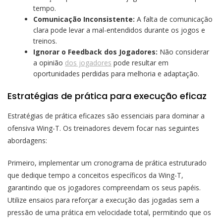
tempo.
Comunicação Inconsistente:
A falta de comunicação
clara pode levar a mal-entendidos durante os jogos e
treinos.
Ignorar o Feedback dos Jogadores:
Não considerar
a opinião
dos jogadores
pode resultar em
oportunidades perdidas para melhoria e adaptação.
Estratégias de prática para execução eficaz
Estratégias de prática eficazes são essenciais para dominar a
ofensiva Wing-T. Os treinadores devem focar nas seguintes
abordagens:
Primeiro, implementar um cronograma de prática estruturado
que dedique tempo a conceitos específicos da Wing-T,
garantindo que os jogadores compreendam os seus papéis.
Utilize ensaios para reforçar a execução das jogadas sem a
pressão de uma prática em velocidade total, permitindo que os