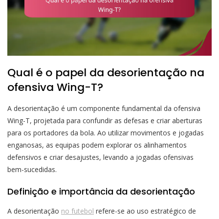
Qual é o papel da desorientação na
ofensiva Wing-T?
A desorientação é um componente fundamental da ofensiva
Wing-T, projetada para confundir as defesas e criar aberturas
para os portadores da bola. Ao utilizar movimentos e jogadas
enganosas, as equipas podem explorar os alinhamentos
defensivos e criar desajustes, levando a jogadas ofensivas
bem-sucedidas.
Definição e importância da desorientação
A desorientação
no futebol
refere-se ao uso estratégico de