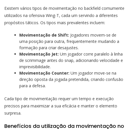
Existem vários tipos de movimentação no backfield comumente
utilizados na ofensiva Wing-T, cada um servindo a diferentes
propósitos táticos. Os tipos mais prevalentes incluem:
Movimentação de Shift:
Jogadores movem-se de
uma posição para outra, frequentemente mudando a
formação para criar desajustes.
Movimentação Jet:
Um jogador corre paralelo à linha
de scrimmage antes do snap, adicionando velocidade e
imprevisibilidade.
Movimentação Counter:
Um jogador move-se na
direção oposta da jogada pretendida, criando confusão
para a defesa.
Cada tipo de movimentação requer um tempo e execução
precisos para maximizar a sua eficácia e manter o elemento
surpresa.
Benefícios da utilização da movimentação no