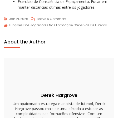
Exercício de Consciência de Espaçamento: Focar em
manter distâncias ótimas entre os jogadores.
On
Jan 21, 2026
Leave A Comment
Habilidades
Funções Dos Jogadores Nas Formaçõe Ofensivas De Futebol
Do
Quarterback
About the Author
Na
Formação
Diamond:
Tomada
De
Decisão,
Execução,
Espaçamento
Derek Hargrove
Um apaixonado estratega e analista de futebol, Derek
Hargrove passou mais de uma década a estudar as
complexidades das formações ofensivas. Com um