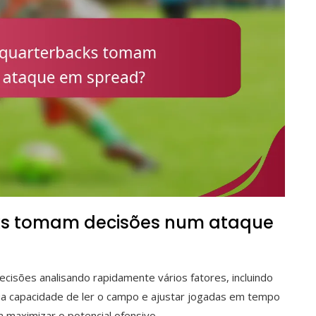
ks tomam decisões num ataque
sões analisando rapidamente vários fatores, incluindo
sua capacidade de ler o campo e ajustar jogadas em tempo
a maximizar o potencial ofensivo.