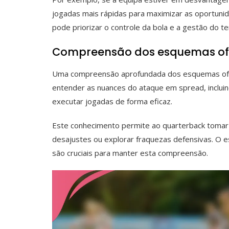
jogadas mais rápidas para maximizar as oportunida
pode priorizar o controle da bola e a gestão do t
Compreensão dos esquemas of
Uma compreensão aprofundada dos esquemas ofen
entender as nuances do ataque em spread, inclui
executar jogadas de forma eficaz.
Este conhecimento permite ao quarterback tomar
desajustes ou explorar fraquezas defensivas. O es
são cruciais para manter esta compreensão.