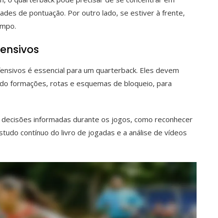
des de pontuação. Por outro lado, se estiver à frente,
empo.
ensivos
sivos é essencial para um quarterback. Eles devem
ndo formações, rotas e esquemas de bloqueio, para
 decisões informadas durante os jogos, como reconhecer
tudo contínuo do livro de jogadas e a análise de vídeos