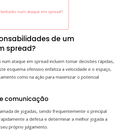
a
arterbacks num ataque em spread?
ponsabilidades de um
m spread?
ck num ataque em spread incluem tomar decisões rápidas,
Este esquema ofensivo enfatiza a velocidade e o espaço,
nsamento como na ação para maximizar o potencial
 e comunicação
amada de jogadas, sendo frequentemente o principal
rapidamente a defesa e determinar a melhor jogada a
o seu próprio julgamento.