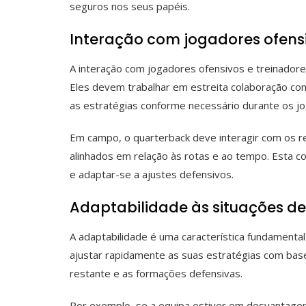
seguros nos seus papéis.
Interação com jogadores ofensi
A interação com jogadores ofensivos e treinadore
Eles devem trabalhar em estreita colaboração com
as estratégias conforme necessário durante os jo
Em campo, o quarterback deve interagir com os 
alinhados em relação às rotas e ao tempo. Esta co
e adaptar-se a ajustes defensivos.
Adaptabilidade às situações de
A adaptabilidade é uma característica fundament
ajustar rapidamente as suas estratégias com bas
restante e as formações defensivas.
Por exemplo, se a equipa estiver em desvantagem