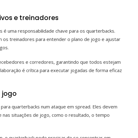
vos e treinadores
s é uma responsabilidade chave para os quarterbacks.
 os treinadores para entender o plano de jogo e ajustar
gos.
recebedores e corredores, garantindo que todos estejam
laboração é crítica para executar jogadas de forma eficaz
 jogo
al para quarterbacks num ataque em spread. Eles devem
e nas situações de jogo, como o resultado, o tempo
, o quarterback pode precisar de se concentrar em