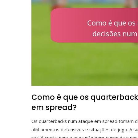
Como é que os quarterbac
em spread?
Os quarterbacks num ataque em spread tomam deci
alinhamentos defensivos e situações de jogo. A 
real é crucial para a execução bem-sucedida e par