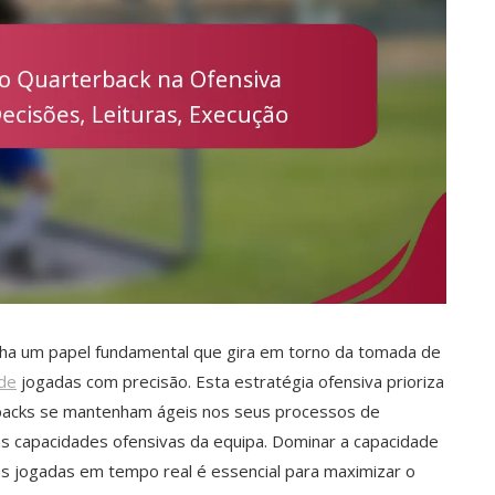
a um papel fundamental que gira em torno da tomada de
de
jogadas com precisão. Esta estratégia ofensiva prioriza
rbacks se mantenham ágeis nos seus processos de
 capacidades ofensivas da equipa. Dominar a capacidade
 as jogadas em tempo real é essencial para maximizar o