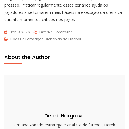
pressão. Praticar regularmente esses cenários ajuda os
jogadores a se tornarem mais hábeis na execução da ofensiva
durante momentos críticos nos jogos.
On
Jan 8, 2026
Leave A Comment
Correr
Tipos De Formaçõe Ofensivas No Futebol
E
Atirar:
About the Author
Conceitos
De
Largura,
Lançamentos
Rápidos,
Rotas
Dos
Recebedores
Derek Hargrove
Um apaixonado estratega e analista de futebol, Derek