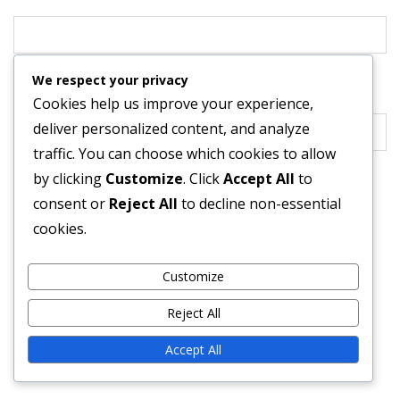
We respect your privacy
Website
Cookies help us improve your experience,
deliver personalized content, and analyze
traffic. You can choose which cookies to allow
by clicking
Customize
. Click
Accept All
to
Save my name, email, and website in this browser for
consent or
Reject All
to decline non-essential
the next time I comment.
cookies.
Customize
Reject All
Accept All
LINKS