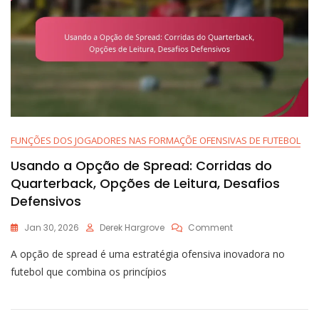
FUNÇÕES DOS JOGADORES NAS FORMAÇÕE OFENSIVAS DE FUTEBOL
Usando a Opção de Spread: Corridas do
Quarterback, Opções de Leitura, Desafios
Defensivos
On
Jan 30, 2026
Derek Hargrove
Comment
Usando
A opção de spread é uma estratégia ofensiva inovadora no
A
Opção
futebol que combina os princípios
De
Spread:
Corridas