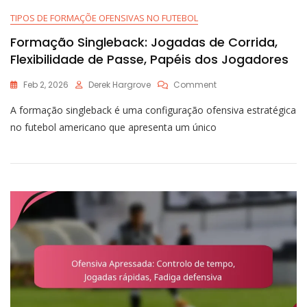
TIPOS DE FORMAÇÕE OFENSIVAS NO FUTEBOL
Formação Singleback: Jogadas de Corrida,
Flexibilidade de Passe, Papéis dos Jogadores
On
Feb 2, 2026
Derek Hargrove
Comment
Formação
A formação singleback é uma configuração ofensiva estratégica
Singleback:
Jogadas
no futebol americano que apresenta um único
De
Corrida,
Flexibilidade
De
Passe,
Papéis
Dos
Jogadores