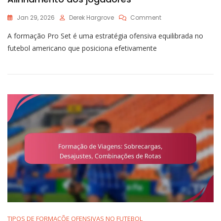
On
Jan 29, 2026
Derek Hargrove
Comment
Empregando
A formação Pro Set é uma estratégia ofensiva equilibrada no
A
Formação
futebol americano que posiciona efetivamente
Pro
Set:
Estratégia
Ofensiva
Equilibrada,
Versatilidade,
Alinhamento
Dos
Jogadores
TIPOS DE FORMAÇÕE OFENSIVAS NO FUTEBOL