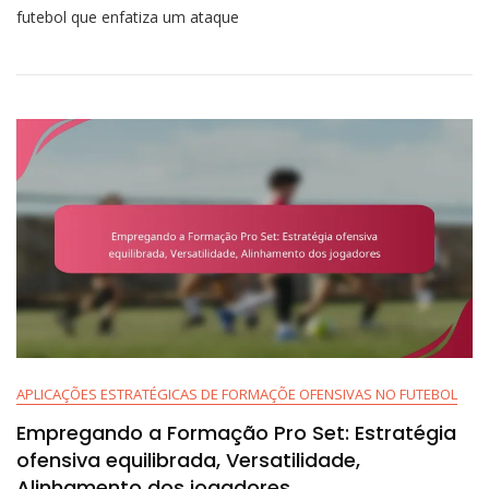
Recebedor
futebol que enfatiza um ataque
Na
Formação
Pro
Set:
Execução
De
Rotas,
Bloqueio,
Versatilidade
APLICAÇÕES ESTRATÉGICAS DE FORMAÇÕE OFENSIVAS NO FUTEBOL
Empregando a Formação Pro Set: Estratégia
ofensiva equilibrada, Versatilidade,
Alinhamento dos jogadores