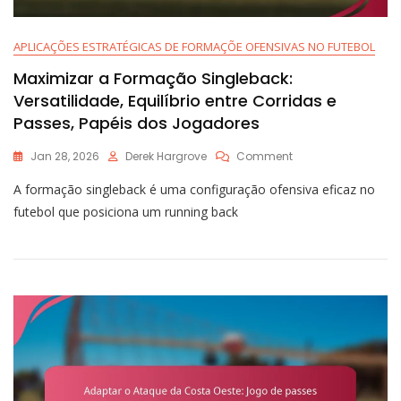
APLICAÇÕES ESTRATÉGICAS DE FORMAÇÕE OFENSIVAS NO FUTEBOL
Maximizar a Formação Singleback:
Versatilidade, Equilíbrio entre Corridas e
Passes, Papéis dos Jogadores
On
Jan 28, 2026
Derek Hargrove
Comment
Maximizar
A formação singleback é uma configuração ofensiva eficaz no
A
Formação
futebol que posiciona um running back
Singleback:
Versatilidade,
Equilíbrio
Entre
Corridas
E
Passes,
Papéis
Dos
Jogadores