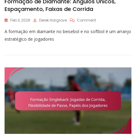
Formação de Diamante: Ângulos Únicos,
Espaçamento, Faixas de Corrida
On
Feb 3, 2026
Derek Hargrove
Comment
Formação
A formação em diamante no beisebol e no softbol é um arranjo
De
Diamante:
estratégico de jogadores
Ângulos
Únicos,
Espaçamento,
Faixas
De
Corrida