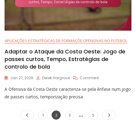
APLICAÇÕES ESTRATÉGICAS DE FORMAÇÕE OFENSIVAS NO FUTEBOL
Adaptar o Ataque da Costa Oeste: Jogo de
passes curtos, Tempo, Estratégias de
controlo de bola
On
Jan 27, 2026
Derek Hargrove
Comment
Adaptar
A Ofensiva da Costa Oeste caracteriza-se pela ênfase num jogo
O
Ataque
de passes curtos, temporização precisa
Da
Costa
Posts
…
Oeste:
Page
Page
Page
Page
1
2
3
5
Jogo
pagination
De
Passes
Curtos,