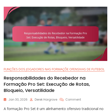
Do
Quarterback,
Opções
De
Leitura,
Desafios
Defensivos
FUNÇÕES DOS JOGADORES NAS FORMAÇÕE OFENSIVAS DE FUTEBOL
Responsabilidades do Recebedor na
Formação Pro Set: Execução de Rotas,
Bloqueio, Versatilidade
On
Jan 30, 2026
Derek Hargrove
Comment
Responsabilidades
A formação Pro Set é um alinhamento ofensivo tradicional no
Do