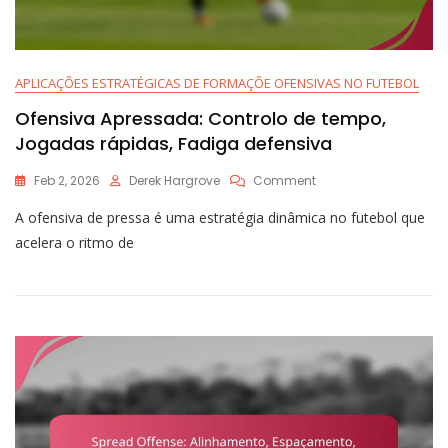
APLICAÇÕES ESTRATÉGICAS DE FORMAÇÕE OFENSIVAS NO FUTEBOL
Ofensiva Apressada: Controlo de tempo,
Jogadas rápidas, Fadiga defensiva
On
Feb 2, 2026
Derek Hargrove
Comment
Ofensiva
A ofensiva de pressa é uma estratégia dinâmica no futebol que
Apressada:
Controlo
acelera o ritmo de
De
Tempo,
Jogadas
Rápidas,
Fadiga
Defensiva