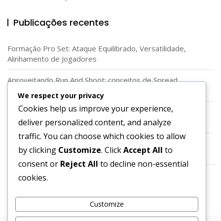
Publicações recentes
Formação Pro Set: Ataque Equilibrado, Versatilidade,
Alinhamento de Jogadores
Aproveitando Run And Shoot: conceitos de Spread,
Lançamentos rápidos, Rotas dos Recebedores
We respect your privacy
Cookies help us improve your experience,
Utilização da Formação em Diamante: Ângulos únicos,
deliver personalized content, and analyze
Vantagens de espaçamento, Corredores de corrida
traffic. You can choose which cookies to allow
Habilidades do Quarterback na Formação Shotgun:
by clicking
Customize
. Click
Accept All
to
Lançamentos rápidos, Lançamentos profundos, Leituras
consent or
Reject All
to decline non-essential
Usando Backfield Vazio: Foco no Passe, Leituras Rápidas,
cookies.
Ajustes Defensivos
Customize