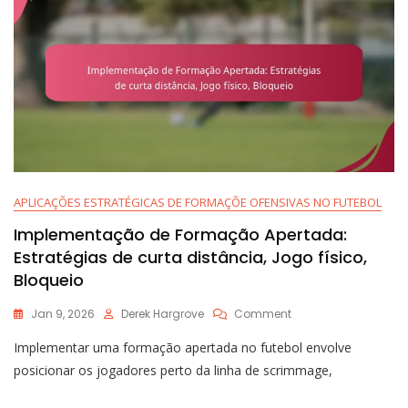
Leituras,
Execução
APLICAÇÕES ESTRATÉGICAS DE FORMAÇÕE OFENSIVAS NO FUTEBOL
Implementação de Formação Apertada:
Estratégias de curta distância, Jogo físico,
Bloqueio
On
Jan 9, 2026
Derek Hargrove
Comment
Implementação
Implementar uma formação apertada no futebol envolve
De
Formação
posicionar os jogadores perto da linha de scrimmage,
Apertada:
Estratégias