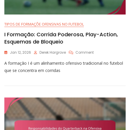
TIPOS DE FORMAÇÕE OFENSIVAS NO FUTEBOL
I Formação: Corrida Poderosa, Play-Action,
Esquemas de Bloqueio
On
Jan 12, 2026
Derek Hargrove
Comment
I
A formação I é um alinhamento ofensivo tradicional no futebol
Formação:
Corrida
que se concentra em corridas
Poderosa,
Play-
Action,
Esquemas
De
Bloqueio