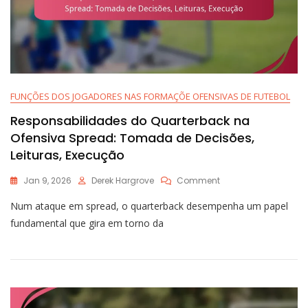
FUNÇÕES DOS JOGADORES NAS FORMAÇÕE OFENSIVAS DE FUTEBOL
Responsabilidades do Quarterback na
Ofensiva Spread: Tomada de Decisões,
Leituras, Execução
On
Jan 9, 2026
Derek Hargrove
Comment
Responsabilidades
Num ataque em spread, o quarterback desempenha um papel
Do
Quarterback
fundamental que gira em torno da
Na
Ofensiva
Spread:
Tomada
De
Decisões,