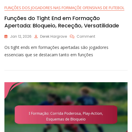
FUNÇÕES DOS JOGADORES NAS FORMAÇÕE OFENSIVAS DE FUTEBOL
Funções do Tight End em Formação
Apertada: Bloqueio, Receção, Versatilidade
On
Jan 12, 2026
Derek Hargrove
Comment
Funções
Os tight ends em formações apertadas são jogadores
Do
Tight
essenciais que se destacam tanto em funções
End
Em
Formação
Apertada:
Bloqueio,
Receção,
Versatilidade