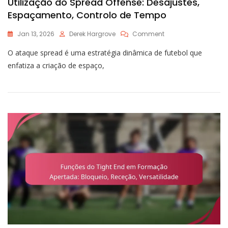
Utilização do Spread Offense: Desajustes,
Espaçamento, Controlo de Tempo
On
Jan 13, 2026
Derek Hargrove
Comment
Utilização
O ataque spread é uma estratégia dinâmica de futebol que
Do
Spread
enfatiza a criação de espaço,
Offense:
Desajustes,
Espaçamento,
Controlo
De
Tempo