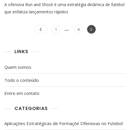
A ofensiva Run and Shoot é uma estratégia dinâmica de futebol
E
Atirar:
que enfatiza lançamentos rápidos
Conceitos
De
Posts
…
Largura,
Page
Page
Page
1
4
5
Lançamentos
pagination
Rápidos,
Rotas
Dos
LINKS
Recebedores
Quem somos
Todo o conteúdo
Entre em contato
CATEGORIAS
Aplicações Estratégicas de Formaçõe Ofensivas no Futebol