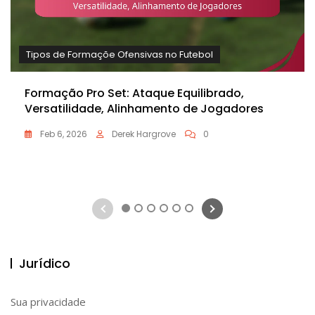
Tipos de Formaçõe Ofensivas no Futebol
Formação Pro Set: Ataque Equilibrado,
Versatilidade, Alinhamento de Jogadores
Feb 6, 2026
Derek Hargrove
0
1
2
3
4
5
6
Jurídico
Sua privacidade