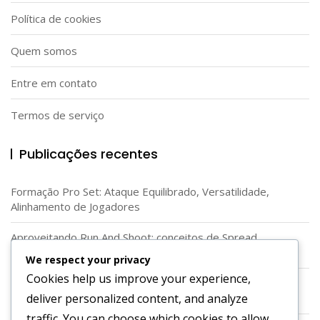
Política de cookies
Quem somos
Entre em contato
Termos de serviço
Publicações recentes
Formação Pro Set: Ataque Equilibrado, Versatilidade,
Alinhamento de Jogadores
Aproveitando Run And Shoot: conceitos de Spread,
Lançamentos rápidos, Rotas dos Recebedores
We respect your privacy
Cookies help us improve your experience,
Utilização da Formação em Diamante: Ângulos únicos,
deliver personalized content, and analyze
Vantagens de espaçamento, Corredores de corrida
traffic. You can choose which cookies to allow