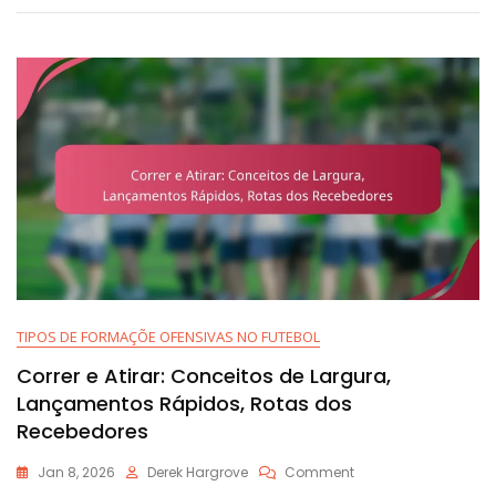
De
Curta
Distância,
Jogo
Físico,
Bloqueio
TIPOS DE FORMAÇÕE OFENSIVAS NO FUTEBOL
Correr e Atirar: Conceitos de Largura,
Lançamentos Rápidos, Rotas dos
Recebedores
On
Jan 8, 2026
Derek Hargrove
Comment
Correr